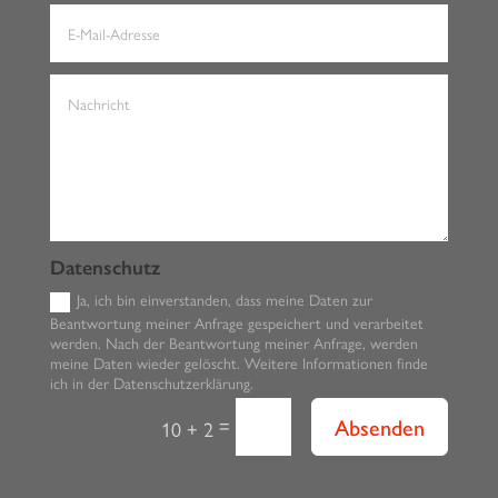
Datenschutz
Ja, ich bin einverstanden, dass meine Daten zur
Beantwortung meiner Anfrage gespeichert und verarbeitet
werden. Nach der Beantwortung meiner Anfrage, werden
meine Daten wieder gelöscht. Weitere Informationen finde
ich in der Datenschutzerklärung.
Absenden
=
10 + 2